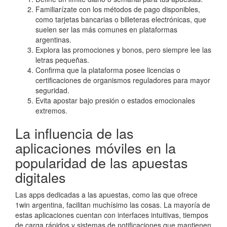
Familiarízate con los métodos de pago disponibles,
como tarjetas bancarias o billeteras electrónicas, que
suelen ser las más comunes en plataformas
argentinas.
Explora las promociones y bonos, pero siempre lee las
letras pequeñas.
Confirma que la plataforma posee licencias o
certificaciones de organismos reguladores para mayor
seguridad.
Evita apostar bajo presión o estados emocionales
extremos.
La influencia de las
aplicaciones móviles en la
popularidad de las apuestas
digitales
Las apps dedicadas a las apuestas, como las que ofrece
1win argentina, facilitan muchísimo las cosas. La mayoría de
estas aplicaciones cuentan con interfaces intuitivas, tiempos
de carga rápidos y sistemas de notificaciones que mantienen