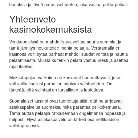
bonuksia ja löydä paras vaihtoehto, joka vastaa pelitarpeitasi.
Yhteenveto
kasinokokemuksista
Verkkopeleissä on mahdollisuus voittaa suuria summia, ja
tämä jännitys houkuttelee monia pelaajia. Vertaamalla eri
kasinoita voit löytää parhaat mahdollisuudet voittaa ja nauttia
pelaamisesta. Muista kuitenkin pelata vastuullisesti ja asettaa
rajat itsellesi.
Maksutapojen valikoima on kasvanut huomattavasti, joten
voit valita itsellesi parhaiten sopivan vaihtoehdon. On
tärkeää, että valintasi on turvallinen ja luotettava.
Suomalaiset kasinot ovat tunnettuja siitä, että ne tarjoavat
asiakaspalvelua suomeksi, mikä parantaa pelikokemusta.
Tämä auttaa pelaajia ratkaisemaan ongelmansa nopeasti ja
helposti. Hyvä asiakaspalvelu on tärkeä osa nettikasinon
valintaprosessia.