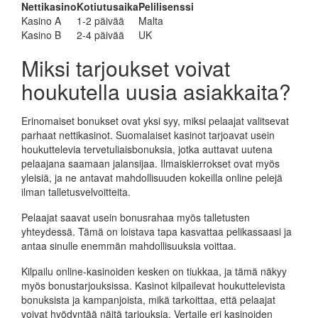
Nettikasino
Kotiutusaika
Pelilisenssi
Kasino A
1-2 päivää
Malta
Kasino B
2-4 päivää
UK
Miksi tarjoukset voivat
houkutella uusia asiakkaita?
Erinomaiset bonukset ovat yksi syy, miksi pelaajat valitsevat
parhaat nettikasinot. Suomalaiset kasinot tarjoavat usein
houkuttelevia tervetuliaisbonuksia, jotka auttavat uutena
pelaajana saamaan jalansijaa. Ilmaiskierrokset ovat myös
yleisiä, ja ne antavat mahdollisuuden kokeilla online pelejä
ilman talletusvelvoitteita.
Pelaajat saavat usein bonusrahaa myös talletusten
yhteydessä. Tämä on loistava tapa kasvattaa pelikassaasi ja
antaa sinulle enemmän mahdollisuuksia voittaa.
Kilpailu online-kasinoiden kesken on tiukkaa, ja tämä näkyy
myös bonustarjouksissa. Kasinot kilpailevat houkuttelevista
bonuksista ja kampanjoista, mikä tarkoittaa, että pelaajat
voivat hyödyntää näitä tarjouksia. Vertaile eri kasinoiden