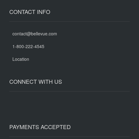
CONTACT INFO
contact@bellevue.com
1-800-222-4545
Location
CONNECT WITH US
PAYMENTS ACCEPTED