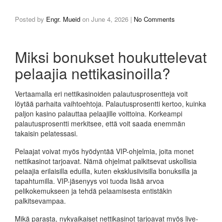
Posted by
Engr. Mueid
on
June 4, 2026
|
No Comments
Miksi bonukset houkuttelevat
pelaajia nettikasinoilla?
Vertaamalla eri nettikasinoiden palautusprosentteja voit
löytää parhaita vaihtoehtoja. Palautusprosentti kertoo, kuinka
paljon kasino palauttaa pelaajille voittoina. Korkeampi
palautusprosentti merkitsee, että voit saada enemmän
takaisin pelatessasi.
Pelaajat voivat myös hyödyntää VIP-ohjelmia, joita monet
nettikasinot tarjoavat. Nämä ohjelmat palkitsevat uskollisia
pelaajia erilaisilla eduilla, kuten eksklusiivisilla bonuksilla ja
tapahtumilla. VIP-jäsenyys voi tuoda lisää arvoa
pelikokemukseen ja tehdä pelaamisesta entistäkin
palkitsevampaa.
Mikä parasta, nykyaikaiset nettikasinot tarjoavat myös live-