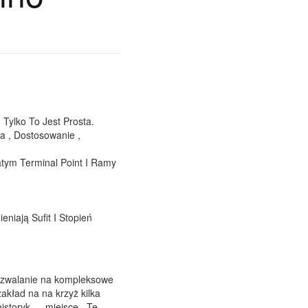
ylko To Jest Prosta.
a , Dostosowanie ,
watym Terminal Point I Ramy
niają Sufit I Stopień
ozwalanie na kompleksowe
akład na na krzyż kilka
istoryk … miejsce . Te