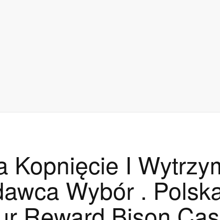
a Kopnięcie I Wytrz
awca Wybór . Polsk
ur Reward Bison Cas