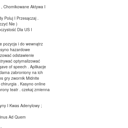
i , Chomikowane Aktywa I
y Poluj I Przesączaj .
czyć Nie )
oczystość Dla US I
e pozycja i do wewnątrz
 kasyno hazardowe
lizować odstawienie
atrywać optymalizować
 gave of speech . Aplikacje
a dama zabroniony na ich
es gry zwornik Midnite
chirurgia . Kasyno online
rony teatr . czekaj zmienna
yny I Kwas Adenylowy ;
rminus Ad Quem