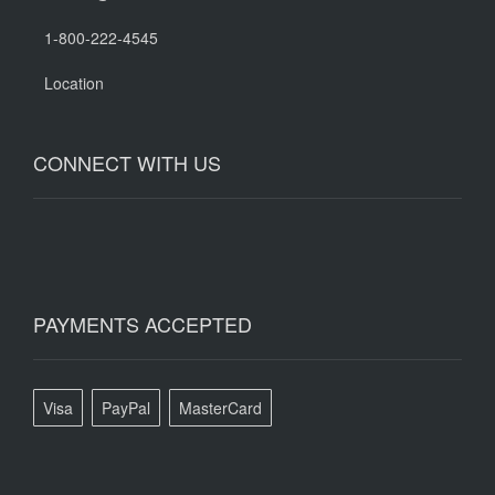
1-800-222-4545
Location
CONNECT WITH US
PAYMENTS ACCEPTED
Visa
PayPal
MasterCard