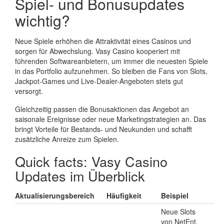
Spiel- und Bonusupdates
wichtig?
Neue Spiele erhöhen die Attraktivität eines Casinos und
sorgen für Abwechslung. Vasy Casino kooperiert mit
führenden Softwareanbietern, um immer die neuesten Spiele
in das Portfolio aufzunehmen. So bleiben die Fans von Slots,
Jackpot-Games und Live-Dealer-Angeboten stets gut
versorgt.
Gleichzeitig passen die Bonusaktionen das Angebot an
saisonale Ereignisse oder neue Marketingstrategien an. Das
bringt Vorteile für Bestands- und Neukunden und schafft
zusätzliche Anreize zum Spielen.
Quick facts: Vasy Casino
Updates im Überblick
Aktualisierungsbereich
Häufigkeit
Beispiel
Neue Slots
von NetEnt,