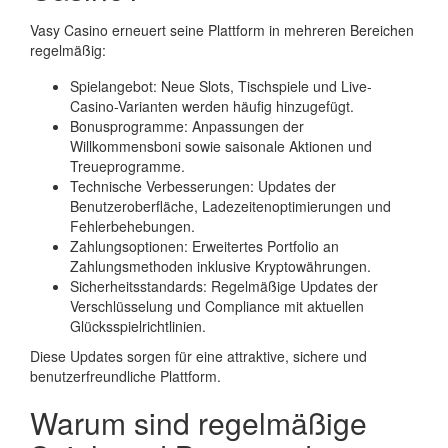
Vasy Casino erneuert seine Plattform in mehreren Bereichen
regelmäßig:
Spielangebot: Neue Slots, Tischspiele und Live-
Casino-Varianten werden häufig hinzugefügt.
Bonusprogramme: Anpassungen der
Willkommensboni sowie saisonale Aktionen und
Treueprogramme.
Technische Verbesserungen: Updates der
Benutzeroberfläche, Ladezeitenoptimierungen und
Fehlerbehebungen.
Zahlungsoptionen: Erweitertes Portfolio an
Zahlungsmethoden inklusive Kryptowährungen.
Sicherheitsstandards: Regelmäßige Updates der
Verschlüsselung und Compliance mit aktuellen
Glücksspielrichtlinien.
Diese Updates sorgen für eine attraktive, sichere und
benutzerfreundliche Plattform.
Warum sind regelmäßige