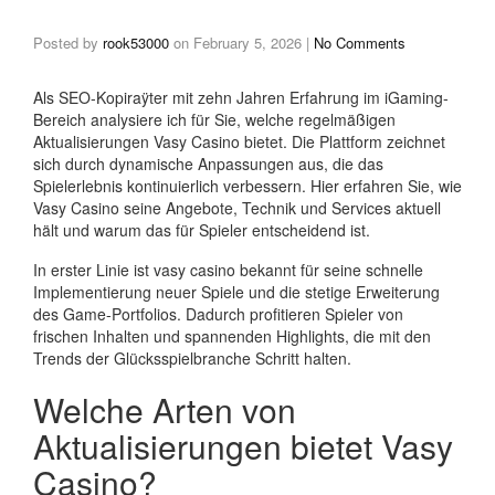
Posted by
rook53000
on
February 5, 2026
|
No Comments
Als SEO-Kopiraÿter mit zehn Jahren Erfahrung im iGaming-
Bereich analysiere ich für Sie, welche regelmäßigen
Aktualisierungen Vasy Casino bietet. Die Plattform zeichnet
sich durch dynamische Anpassungen aus, die das
Spielerlebnis kontinuierlich verbessern. Hier erfahren Sie, wie
Vasy Casino seine Angebote, Technik und Services aktuell
hält und warum das für Spieler entscheidend ist.
In erster Linie ist vasy casino bekannt für seine schnelle
Implementierung neuer Spiele und die stetige Erweiterung
des Game-Portfolios. Dadurch profitieren Spieler von
frischen Inhalten und spannenden Highlights, die mit den
Trends der Glücksspielbranche Schritt halten.
Welche Arten von
Aktualisierungen bietet Vasy
Casino?