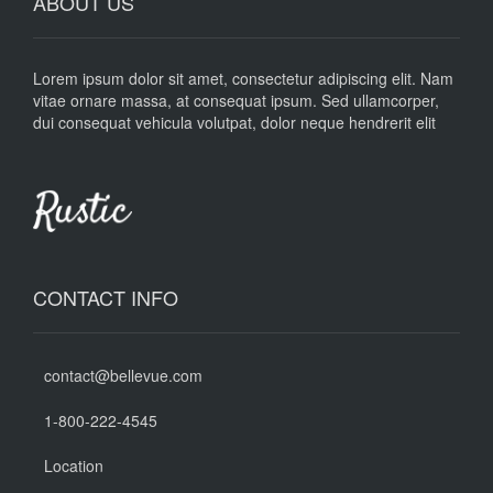
ABOUT US
Lorem ipsum dolor sit amet, consectetur adipiscing elit. Nam
vitae ornare massa, at consequat ipsum. Sed ullamcorper,
dui consequat vehicula volutpat, dolor neque hendrerit elit
CONTACT INFO
contact@bellevue.com
1-800-222-4545
Location