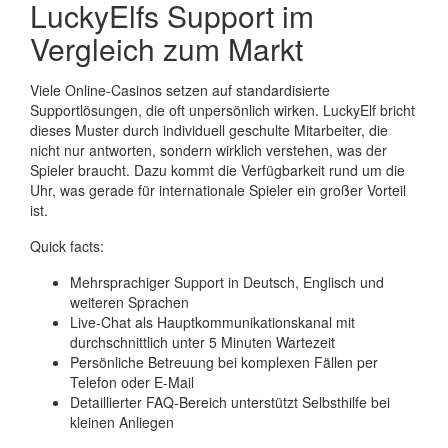
LuckyElfs Support im
Vergleich zum Markt
Viele Online-Casinos setzen auf standardisierte
Supportlösungen, die oft unpersönlich wirken. LuckyElf bricht
dieses Muster durch individuell geschulte Mitarbeiter, die
nicht nur antworten, sondern wirklich verstehen, was der
Spieler braucht. Dazu kommt die Verfügbarkeit rund um die
Uhr, was gerade für internationale Spieler ein großer Vorteil
ist.
Quick facts:
Mehrsprachiger Support in Deutsch, Englisch und
weiteren Sprachen
Live-Chat als Hauptkommunikationskanal mit
durchschnittlich unter 5 Minuten Wartezeit
Persönliche Betreuung bei komplexen Fällen per
Telefon oder E-Mail
Detaillierter FAQ-Bereich unterstützt Selbsthilfe bei
kleinen Anliegen