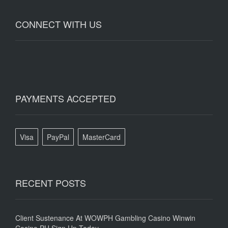
CONNECT WITH US
PAYMENTS ACCEPTED
Visa
PayPal
MasterCard
RECENT POSTS
Client Sustenance At WOWPH Gambling Casino Winwin