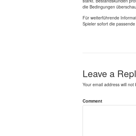
stärkt. Bestandskunden pro
die Bedingungen überschaub
Für weiterführende Informat
Spieler sofort die passende
Leave a Rep
Your email address will not
Comment