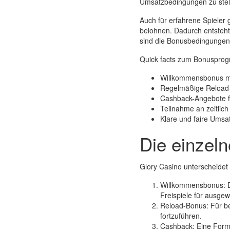
Umsatzbedingungen zu stel
Auch für erfahrene Spieler
belohnen. Dadurch entsteht 
sind die Bonusbedingungen t
Quick facts zum Bonusprog
Willkommensbonus mi
Regelmäßige Reload-
Cashback-Angebote fü
Teilnahme an zeitlic
Klare und faire Ums
Die einzeln
Glory Casino unterscheidet
Willkommensbonus: De
Freispiele für ausgew
Reload-Bonus: Für b
fortzuführen.
Cashback: Eine Form d