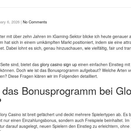
ary 6, 2026
|
No Comments
ter mit über zehn Jahren im iGaming-Sektor blicke ich heute genauer
rm hat sich in einem umkämpften Markt positioniert, indem sie eine attr
. Dabei lohnt es sich, genau hinzuschauen, wie vielfältig, fair und tr
 Seite sind, bietet das
glory casino sign up
einen einfachen Einstieg mit 
n können. Doch wie ist das Bonusprogramm aufgebaut? Welche Arten 
n? Diese Fragen klären wir im Folgenden detailliert.
 das Bonusprogramm bei Glo
?
y Casino ist breit gefächert und deckt mehrere Spielertypen ab. Es b
t nur einen Einzahlungsbonus, sondern auch Freispiele beinhaltet. Im 
ktur darauf ausgelegt, neuen Spielern den Einstieg zu erleichtern, ohne 