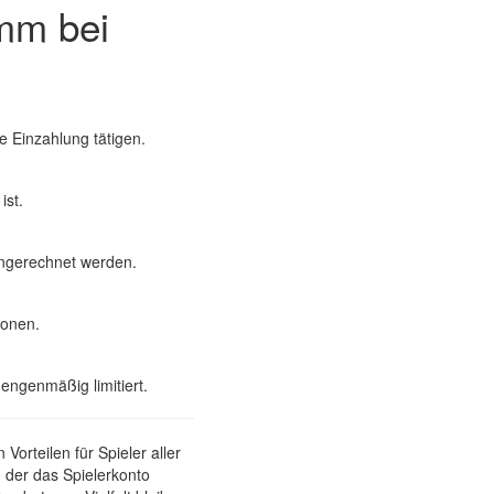
mm bei
e Einzahlung tätigen.
ist.
angerechnet werden.
ionen.
mengenmäßig limitiert.
orteilen für Spieler aller
 der das Spielerkonto