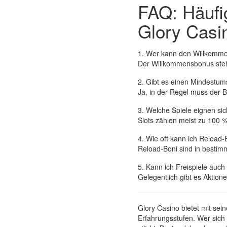
FAQ: Häuf
Glory Casi
1. Wer kann den Willkomm
Der Willkommensbonus steht 
2. Gibt es einen Mindestum
Ja, in der Regel muss der 
3. Welche Spiele eignen s
Slots zählen meist zu 100 
4. Wie oft kann ich Reload-
Reload-Boni sind in bestim
5. Kann ich Freispiele au
Gelegentlich gibt es Aktion
Glory Casino bietet mit sei
Erfahrungsstufen. Wer sich 