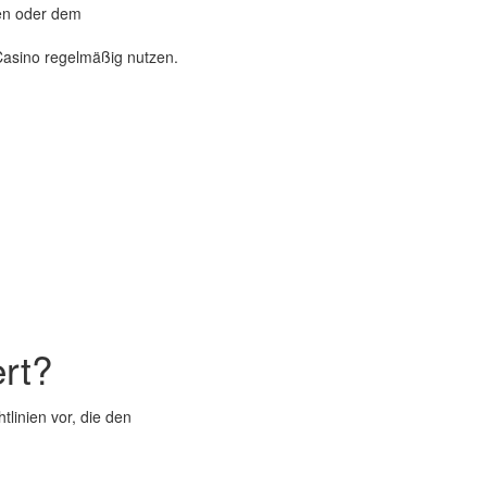
nen oder dem
 Casino regelmäßig nutzen.
rt?
tlinien vor, die den