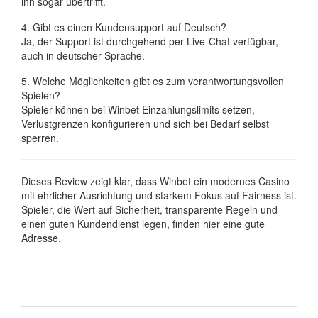
ihn sogar übertrifft.
4. Gibt es einen Kundensupport auf Deutsch?
Ja, der Support ist durchgehend per Live-Chat verfügbar,
auch in deutscher Sprache.
5. Welche Möglichkeiten gibt es zum verantwortungsvollen
Spielen?
Spieler können bei Winbet Einzahlungslimits setzen,
Verlustgrenzen konfigurieren und sich bei Bedarf selbst
sperren.
Dieses Review zeigt klar, dass Winbet ein modernes Casino
mit ehrlicher Ausrichtung und starkem Fokus auf Fairness ist.
Spieler, die Wert auf Sicherheit, transparente Regeln und
einen guten Kundendienst legen, finden hier eine gute
Adresse.