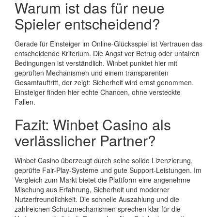
Warum ist das für neue
Spieler entscheidend?
Gerade für Einsteiger im Online-Glücksspiel ist Vertrauen das
entscheidende Kriterium. Die Angst vor Betrug oder unfairen
Bedingungen ist verständlich. Winbet punktet hier mit
geprüften Mechanismen und einem transparenten
Gesamtauftritt, der zeigt: Sicherheit wird ernst genommen.
Einsteiger finden hier echte Chancen, ohne versteckte
Fallen.
Fazit: Winbet Casino als
verlässlicher Partner?
Winbet Casino überzeugt durch seine solide Lizenzierung,
geprüfte Fair-Play-Systeme und gute Support-Leistungen. Im
Vergleich zum Markt bietet die Plattform eine angenehme
Mischung aus Erfahrung, Sicherheit und moderner
Nutzerfreundlichkeit. Die schnelle Auszahlung und die
zahlreichen Schutzmechanismen sprechen klar für die