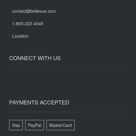
contact@bellevue.com
1-800-222-4545
Location
CONNECT WITH US
PAYMENTS ACCEPTED
Visa
PayPal
MasterCard