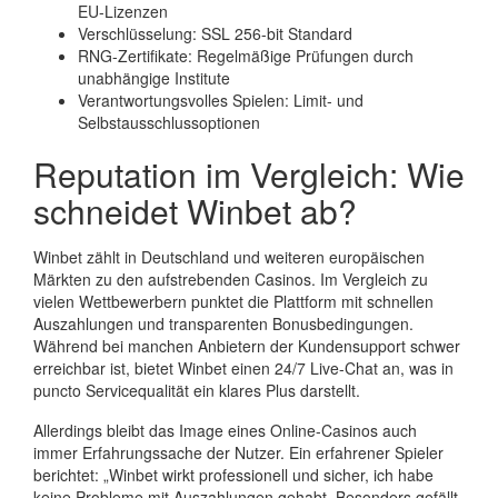
EU-Lizenzen
Verschlüsselung: SSL 256-bit Standard
RNG-Zertifikate: Regelmäßige Prüfungen durch
unabhängige Institute
Verantwortungsvolles Spielen: Limit- und
Selbstausschlussoptionen
Reputation im Vergleich: Wie
schneidet Winbet ab?
Winbet zählt in Deutschland und weiteren europäischen
Märkten zu den aufstrebenden Casinos. Im Vergleich zu
vielen Wettbewerbern punktet die Plattform mit schnellen
Auszahlungen und transparenten Bonusbedingungen.
Während bei manchen Anbietern der Kundensupport schwer
erreichbar ist, bietet Winbet einen 24/7 Live-Chat an, was in
puncto Servicequalität ein klares Plus darstellt.
Allerdings bleibt das Image eines Online-Casinos auch
immer Erfahrungssache der Nutzer. Ein erfahrener Spieler
berichtet: „Winbet wirkt professionell und sicher, ich habe
keine Probleme mit Auszahlungen gehabt. Besonders gefällt