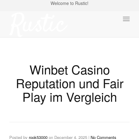
Welcome to Rustic!
Toggl
naviga
Winbet Casino
Reputation und Fair
Play im Vergleich
Posted by
rook53000
on
December 4, 2025
|
No Comments